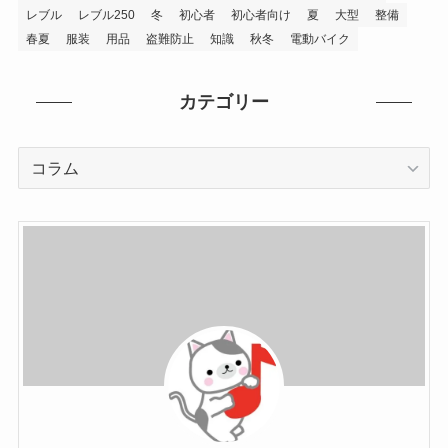
レブル
レブル250
冬
初心者
初心者向け
夏
大型
整備
春夏
服装
用品
盗難防止
知識
秋冬
電動バイク
カテゴリー
カ
テ
ゴ
リ
ー