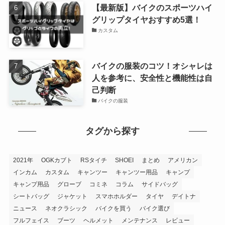
【最新版】バイクのスポーツハイ
グリップタイヤおすすめ5選！
カスタム
バイクの服装のコツ！オシャレは
人を参考に、安全性と機能性は自
己判断
バイクの服装
タグから探す
2021年
OGKカブト
RSタイチ
SHOEI
まとめ
アメリカン
インカム
カスタム
キャンツー
キャンツー用品
キャンプ
キャンプ用品
グローブ
コミネ
コラム
サイドバッグ
シートバッグ
ジャケット
スマホホルダー
タイヤ
デイトナ
ニュース
ネオクラシック
バイクを買う
バイク選び
フルフェイス
ブーツ
ヘルメット
メンテナンス
レビュー