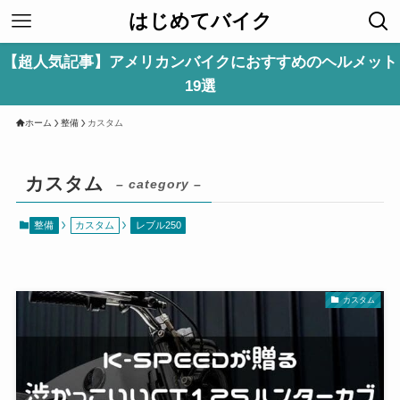
はじめてバイク
【超人気記事】アメリカンバイクにおすすめのヘルメット
19選
ホーム
整備
カスタム
カスタム
– category –
整備
カスタム
レブル250
カスタム