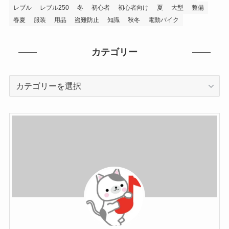
レブル
レブル250
冬
初心者
初心者向け
夏
大型
整備
春夏
服装
用品
盗難防止
知識
秋冬
電動バイク
カテゴリー
カ
テ
ゴ
リ
ー