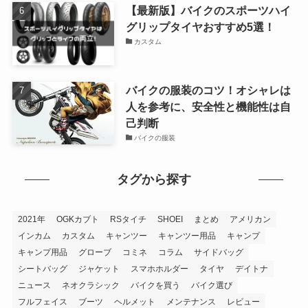
【最新版】バイクのスポーツハイ
グリップタイヤおすすめ5選！
カスタム
バイクの服装のコツ！オシャレは
人を参考に、安全性と機能性は自
己判断
バイクの服装
タグから探す
2021年
OGKカブト
RSタイチ
SHOEI
まとめ
アメリカン
インカム
カスタム
キャンツー
キャンツー用品
キャンプ
キャンプ用品
グローブ
コミネ
コラム
サイドバッグ
シートバッグ
ジャケット
スマホホルダー
タイヤ
デイトナ
ニュース
ネオクラシック
バイクを買う
バイク選び
フルフェイス
ブーツ
ヘルメット
メンテナンス
レビュー