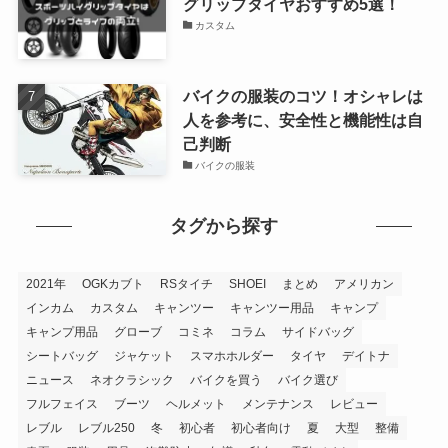
グリップタイヤおすすめ5選！
カスタム
バイクの服装のコツ！オシャレは
人を参考に、安全性と機能性は自
己判断
バイクの服装
タグから探す
2021年
OGKカブト
RSタイチ
SHOEI
まとめ
アメリカン
インカム
カスタム
キャンツー
キャンツー用品
キャンプ
キャンプ用品
グローブ
コミネ
コラム
サイドバッグ
シートバッグ
ジャケット
スマホホルダー
タイヤ
デイトナ
ニュース
ネオクラシック
バイクを買う
バイク選び
フルフェイス
ブーツ
ヘルメット
メンテナンス
レビュー
レブル
レブル250
冬
初心者
初心者向け
夏
大型
整備