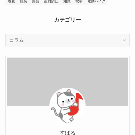
春夏
服装
用品
盗難防止
知識
秋冬
電動バイク
カテゴリー
カ
テ
ゴ
リ
ー
すばる