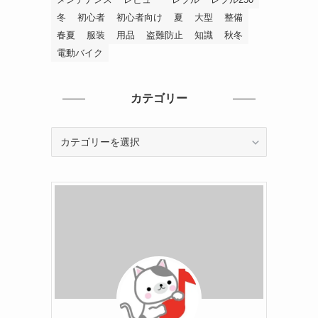
冬
初心者
初心者向け
夏
大型
整備
春夏
服装
用品
盗難防止
知識
秋冬
電動バイク
カテゴリー
カ
テ
ゴ
リ
ー