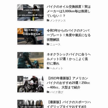
バイクのオイル交換頻度！実は
メーカーは3,000km毎は推奨し
ていない！？
メンテナンス
令和3年からのバイクのナンバ
ープレート！角度や違反になる
状態解説
ニュース
ネオクラシックバイクに合うヘ
ルメット17選！かっこよく流
行に乗れ
ヘルメット
【2023年最新版】アメリカン
バイクのおすすめ29選！250cc
～400cc、大型まで紹介
バイク選び
【最新版】バイクのスポーツハ
イグリップタイヤおすすめ5