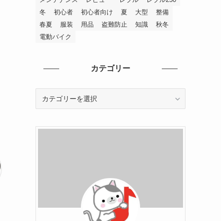
冬
初心者
初心者向け
夏
大型
整備
春夏
服装
用品
盗難防止
知識
秋冬
電動バイク
カテゴリー
カ
テ
ゴ
リ
ー