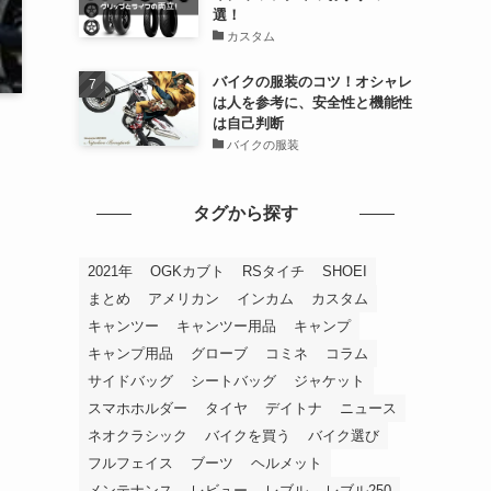
選！
カスタム
バイクの服装のコツ！オシャレ
は人を参考に、安全性と機能性
は自己判断
バイクの服装
タグから探す
2021年
OGKカブト
RSタイチ
SHOEI
まとめ
アメリカン
インカム
カスタム
キャンツー
キャンツー用品
キャンプ
キャンプ用品
グローブ
コミネ
コラム
サイドバッグ
シートバッグ
ジャケット
スマホホルダー
タイヤ
デイトナ
ニュース
ネオクラシック
バイクを買う
バイク選び
フルフェイス
ブーツ
ヘルメット
メンテナンス
レビュー
レブル
レブル250