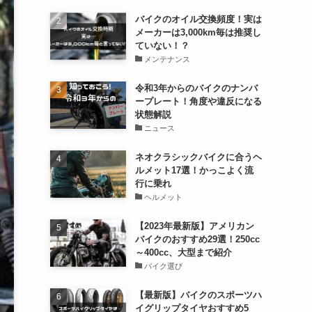
バイクのオイル交換頻度！実は
メーカーは3,000km毎は推奨し
ていない！？
メンテナンス
令和3年からのバイクのナンバ
ープレート！角度や違反になる
状態解説
ニュース
ネオクラシックバイクに合うヘ
ルメット17選！かっこよく流
行に乗れ
ヘルメット
【2023年最新版】アメリカン
バイクのおすすめ29選！250cc
～400cc、大型まで紹介
バイク選び
【最新版】バイクのスポーツハ
イグリップタイヤおすすめ5