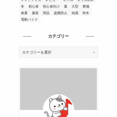
冬
初心者
初心者向け
夏
大型
整備
春夏
服装
用品
盗難防止
知識
秋冬
電動バイク
カテゴリー
カ
テ
ゴ
リ
ー