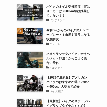
バイクのオイル交換頻度！実は
メーカーは3,000km毎は推奨し
ていない！？
メンテナンス
令和3年からのバイクのナンバ
ープレート！角度や違反になる
状態解説
ニュース
ネオクラシックバイクに合うヘ
ルメット17選！かっこよく流
行に乗れ
ヘルメット
【2023年最新版】アメリカン
バイクのおすすめ29選！250cc
～400cc、大型まで紹介
バイク選び
【最新版】バイクのスポーツハ
イグリップタイヤおすすめ5