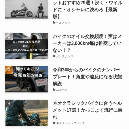
ットおすすめ29選！渋く・ワイル
ドに・オシャレに決めろ【最新
版】
ヘルメット
バイクのオイル交換頻度！実はメ
ーカーは3,000km毎は推奨してい
ない！？
メンテナンス
令和3年からのバイクのナンバー
プレート！角度や違反になる状態
解説
ニュース
ネオクラシックバイクに合うヘル
メット17選！かっこよく流行に乗
れ
ネオクラシックバイク