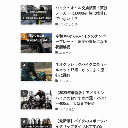
バイクのオイル交換頻度！実は
メーカーは3,000km毎は推奨し
ていない！？
メンテナンス
令和3年からのバイクのナンバ
ープレート！角度や違反になる
状態解説
ニュース
ネオクラシックバイクに合うヘ
ルメット17選！かっこよく流
行に乗れ
ヘルメット
【2023年最新版】アメリカン
バイクのおすすめ29選！250cc
～400cc、大型まで紹介
バイク選び
【最新版】バイクのスポーツハ
イグリップタイヤおすすめ5