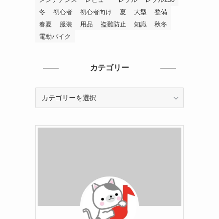
冬
初心者
初心者向け
夏
大型
整備
春夏
服装
用品
盗難防止
知識
秋冬
電動バイク
カテゴリー
カ
テ
ゴ
リ
ー