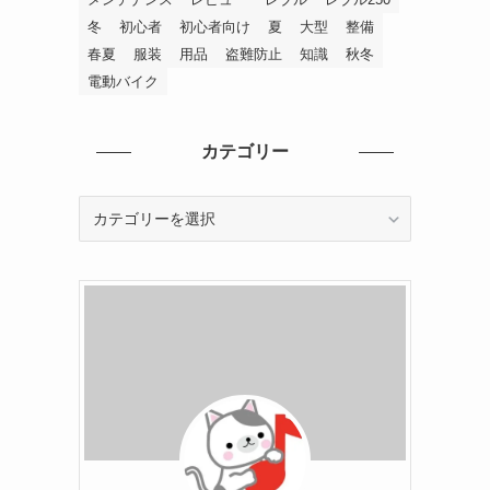
冬
初心者
初心者向け
夏
大型
整備
春夏
服装
用品
盗難防止
知識
秋冬
電動バイク
カテゴリー
カ
テ
ゴ
リ
ー