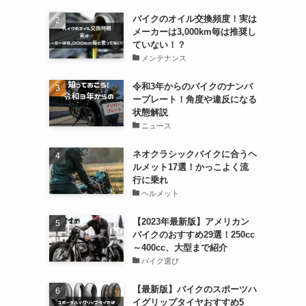
バイクのオイル交換頻度！実は
メーカーは3,000km毎は推奨し
ていない！？
メンテナンス
令和3年からのバイクのナンバ
ープレート！角度や違反になる
状態解説
ニュース
ネオクラシックバイクに合うヘ
ルメット17選！かっこよく流
行に乗れ
ヘルメット
【2023年最新版】アメリカン
バイクのおすすめ29選！250cc
～400cc、大型まで紹介
バイク選び
【最新版】バイクのスポーツハ
イグリップタイヤおすすめ5