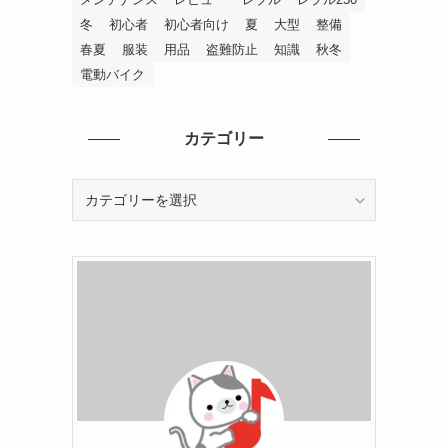
冬
初心者
初心者向け
夏
大型
整備
春夏
服装
用品
盗難防止
知識
秋冬
電動バイク
カテゴリー
カ
テ
ゴ
リ
ー