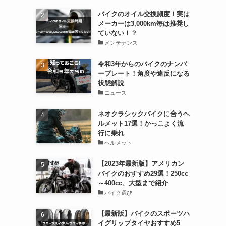
バイクのオイル交換頻度！実は
メーカーは3,000km毎は推奨し
ていない！？
メンテナンス
令和3年からのバイクのナンバ
ープレート！角度や違反になる
状態解説
ニュース
ネオクラシックバイクに合うヘ
ルメット17選！かっこよく流
行に乗れ
ヘルメット
【2023年最新版】アメリカン
バイクのおすすめ29選！250cc
～400cc、大型まで紹介
バイク選び
【最新版】バイクのスポーツハ
イグリップタイヤおすすめ5