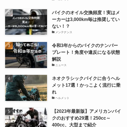
用品
ヘルメット
RIDEZ
アメリカン
ヘルメット
用品
よかったらシェアしてね！
人気記事
アメリカンバイクに似合うヘルメ
ットおすすめ29選！渋く・ワイル
ドに・オシャレに決めろ【最新