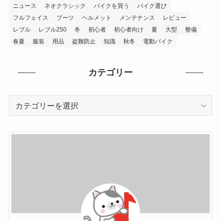
クのおすすめ29選！250cc～
400cc、大型まで紹介
バイク選び
【最新版】バイクのスポーツハイ
グリップタイヤおすすめ5選！
カスタム
バイクの服装のコツ！オシャレは
人を参考に、安全性と機能性は自
己判断
バイクの服装
タグから探す
2021年
OGKカブト
RSタイチ
SHOEI
まとめ
アメリカン
インカム
カスタム
キャンツー
キャンツー用品
キャンプ
キャンプ用品
グローブ
コミネ
コラム
サイドバッグ