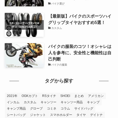
版】
ヘルメット
バイクのオイル交換頻度！実はメ
ーカーは3,000km毎は推奨してい
ない！？
メンテナンス
令和3年からのバイクのナンバー
プレート！角度や違反になる状態
解説
ニュース
ネオクラシックバイクに合うヘル
メット17選！かっこよく流行に乗
れ
ヘルメット
【2023年最新版】アメリカンバイ