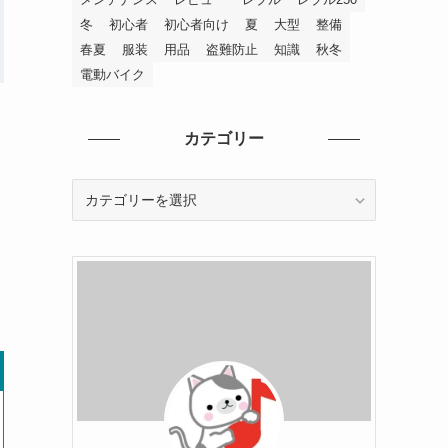
冬
初心者
初心者向け
夏
大型
整備
春夏
服装
用品
盗難防止
知識
秋冬
電動バイク
カテゴリー
カ
テ
ゴ
リ
ー