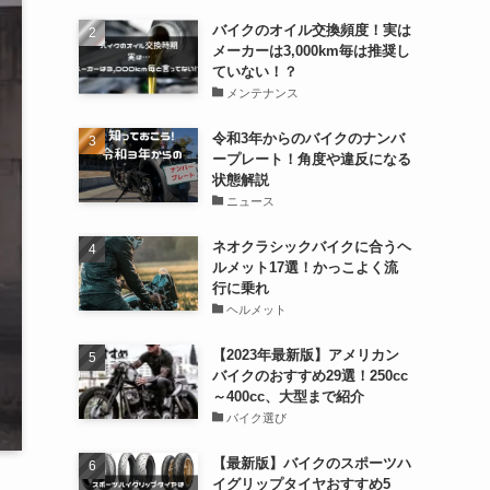
バイクのオイル交換頻度！実は
メーカーは3,000km毎は推奨し
ていない！？
メンテナンス
令和3年からのバイクのナンバ
ープレート！角度や違反になる
状態解説
ニュース
ネオクラシックバイクに合うヘ
ルメット17選！かっこよく流
行に乗れ
ヘルメット
【2023年最新版】アメリカン
バイクのおすすめ29選！250cc
～400cc、大型まで紹介
バイク選び
【最新版】バイクのスポーツハ
イグリップタイヤおすすめ5