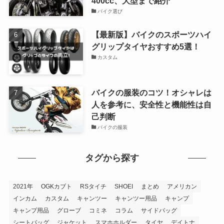
400cc、大型まで紹介
バイク選び
【最新版】バイクのスポーツハイ
グリップタイヤおすすめ5選！
カスタム
バイクの服装のコツ！オシャレは
人を参考に、安全性と機能性は自
己判断
バイクの服装
タグから探す
2021年
OGKカブト
RSタイチ
SHOEI
まとめ
アメリカン
インカム
カスタム
キャンツー
キャンツー用品
キャンプ
キャンプ用品
グローブ
コミネ
コラム
サイドバッグ
シートバッグ
ジャケット
スマホホルダー
タイヤ
デイトナ