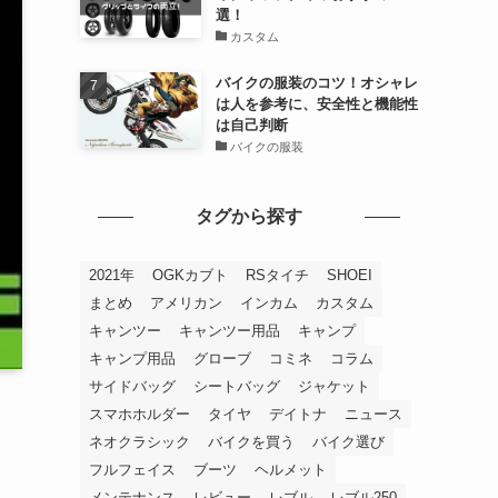
選！
カスタム
バイクの服装のコツ！オシャレ
は人を参考に、安全性と機能性
は自己判断
バイクの服装
タグから探す
2021年
OGKカブト
RSタイチ
SHOEI
まとめ
アメリカン
インカム
カスタム
キャンツー
キャンツー用品
キャンプ
キャンプ用品
グローブ
コミネ
コラム
サイドバッグ
シートバッグ
ジャケット
スマホホルダー
タイヤ
デイトナ
ニュース
ネオクラシック
バイクを買う
バイク選び
フルフェイス
ブーツ
ヘルメット
メンテナンス
レビュー
レブル
レブル250