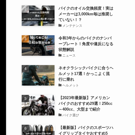
バイクのオイル交換頻度！実は
メーカーは3,000km毎は推奨し
ていない！？
メンテナンス
令和3年からのバイクのナンバ
ープレート！角度や違反になる
状態解説
ニュース
ネオクラシックバイクに合うヘ
ルメット17選！かっこよく流
行に乗れ
ヘルメット
【2023年最新版】アメリカン
バイクのおすすめ29選！250cc
～400cc、大型まで紹介
バイク選び
【最新版】バイクのスポーツハ
イグリップタイヤおすすめ5