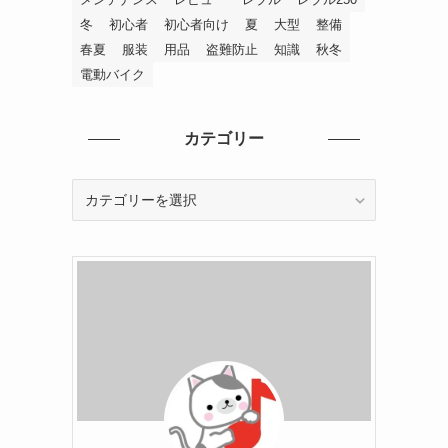
冬
初心者
初心者向け
夏
大型
整備
春夏
服装
用品
盗難防止
知識
秋冬
電動バイク
カテゴリー
カ
テ
ゴ
リ
ー