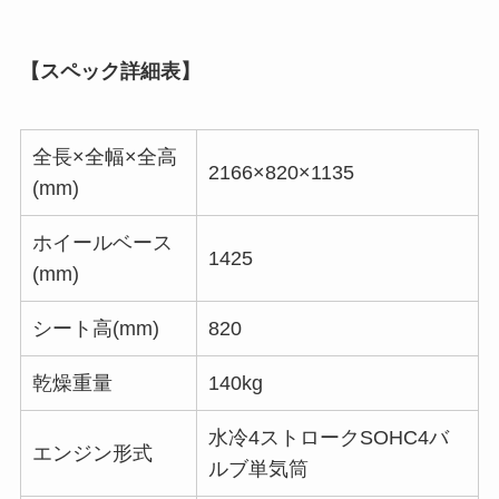
【スペック詳細表】
全長×全幅×全高
2166×820×1135
(mm)
ホイールベース
1425
(mm)
シート高(mm)
820
乾燥重量
140kg
水冷4ストロークSOHC4バ
エンジン形式
ルブ単気筒