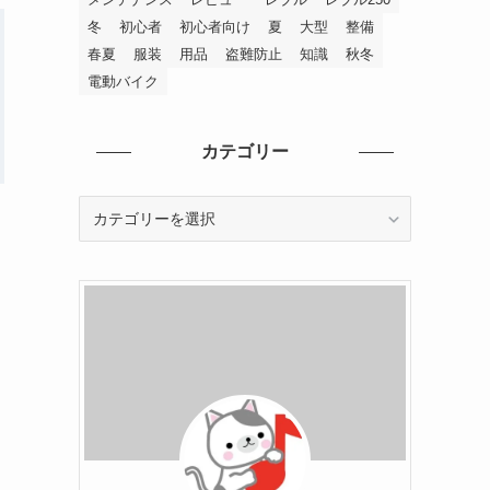
冬
初心者
初心者向け
夏
大型
整備
春夏
服装
用品
盗難防止
知識
秋冬
電動バイク
カテゴリー
カ
テ
ゴ
リ
ー