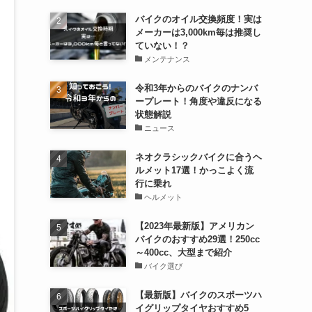
バイクのオイル交換頻度！実は
メーカーは3,000km毎は推奨し
ていない！？
メンテナンス
令和3年からのバイクのナンバ
ープレート！角度や違反になる
状態解説
ニュース
ネオクラシックバイクに合うヘ
ルメット17選！かっこよく流
行に乗れ
ヘルメット
【2023年最新版】アメリカン
バイクのおすすめ29選！250cc
～400cc、大型まで紹介
バイク選び
【最新版】バイクのスポーツハ
イグリップタイヤおすすめ5