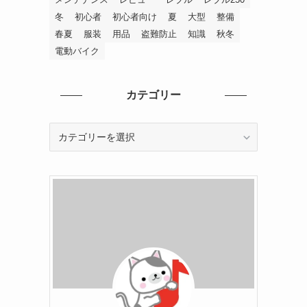
冬
初心者
初心者向け
夏
大型
整備
春夏
服装
用品
盗難防止
知識
秋冬
電動バイク
カテゴリー
カ
テ
ゴ
リ
ー