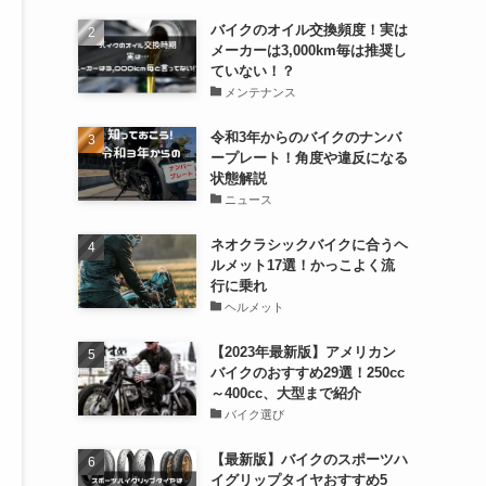
バイクのオイル交換頻度！実は
メーカーは3,000km毎は推奨し
ていない！？
メンテナンス
令和3年からのバイクのナンバ
ープレート！角度や違反になる
状態解説
ニュース
ネオクラシックバイクに合うヘ
ルメット17選！かっこよく流
行に乗れ
ヘルメット
【2023年最新版】アメリカン
バイクのおすすめ29選！250cc
～400cc、大型まで紹介
バイク選び
【最新版】バイクのスポーツハ
イグリップタイヤおすすめ5