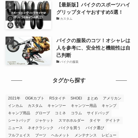
【最新版】バイクのスポーツハイ
グリップタイヤおすすめ5選！
カスタム
バイクの服装のコツ！オシャレは
人を参考に、安全性と機能性は自
己判断
バイクの服装
タグから探す
2021年
OGKカブト
RSタイチ
SHOEI
まとめ
アメリカン
インカム
カスタム
キャンツー
キャンツー用品
キャンプ
キャンプ用品
グローブ
コミネ
コラム
サイドバッグ
シートバッグ
ジャケット
スマホホルダー
タイヤ
デイトナ
ニュース
ネオクラシック
バイクを買う
バイク選び
フルフェイス
ブーツ
ヘルメット
メンテナンス
レビュー