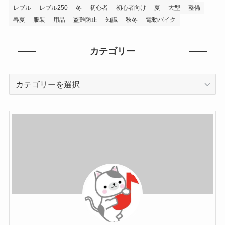
レブル
レブル250
冬
初心者
初心者向け
夏
大型
整備
春夏
服装
用品
盗難防止
知識
秋冬
電動バイク
カテゴリー
カ
テ
ゴ
リ
ー