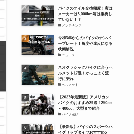
バイクのオイル交換頻度！実は
メーカーは3,000km毎は推奨し
ていない！？
メンテナンス
令和3年からのバイクのナンバ
ープレート！角度や違反になる
状態解説
ニュース
ネオクラシックバイクに合うヘ
ルメット17選！かっこよく流
行に乗れ
ヘルメット
【2023年最新版】アメリカン
バイクのおすすめ29選！250cc
～400cc、大型まで紹介
バイク選び
【最新版】バイクのスポーツハ
イグリップタイヤおすすめ5