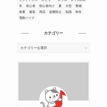
冬
初心者
初心者向け
夏
大型
整備
春夏
服装
用品
盗難防止
知識
秋冬
電動バイク
カテゴリー
カ
テ
ゴ
リ
ー