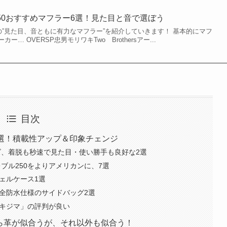
50おすすめマフラー6選！見た目と音で選ぼう
の”見た目、音ともに有力なマフラー”を紹介していきます！ 基本的にマフ
… OVERSP忠男モリワキTwo Brothersアー...
目次
2選！積載性アップ＆印象チェンジ
、着脱も秒速で見た目・使い勝手も良好な2選
ブル250をよりアメリカンに、7選
ェルケース1選
完全防水仕様のサイドバッグ2選
「キジマ」の評判が良い
から革が似合うが、それ以外も似合う！