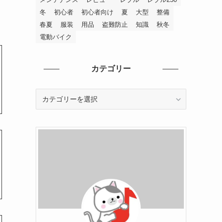
冬
初心者
初心者向け
夏
大型
整備
春夏
服装
用品
盗難防止
知識
秋冬
電動バイク
カテゴリー
カ
テ
ゴ
リ
ー