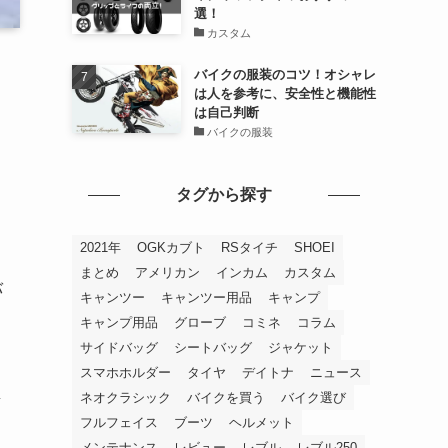
選！
カスタム
バイクの服装のコツ！オシャレ
は人を参考に、安全性と機能性
は自己判断
バイクの服装
タグから探す
2021年
OGKカブト
RSタイチ
SHOEI
まとめ
アメリカン
インカム
カスタム
バ
キャンツー
キャンツー用品
キャンプ
キャンプ用品
グローブ
コミネ
コラム
サイドバッグ
シートバッグ
ジャケット
スマホホルダー
タイヤ
デイトナ
ニュース
ネオクラシック
バイクを買う
バイク選び
変
フルフェイス
ブーツ
ヘルメット
メンテナンス
レビュー
レブル
レブル250