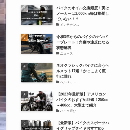
バイクのオイル交換頻度！実は
メーカーは3,000km毎は推奨し
ていない！？
メンテナンス
令和3年からのバイクのナンバ
ープレート！角度や違反になる
状態解説
ニュース
ネオクラシックバイクに合うヘ
ルメット17選！かっこよく流
行に乗れ
ヘルメット
【2023年最新版】アメリカン
バイクのおすすめ29選！250cc
～400cc、大型まで紹介
バイク選び
【最新版】バイクのスポーツハ
イグリップタイヤおすすめ5